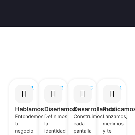
01
02
03
04
Hablamos
Diseñamos
Desarrollamos
Publicamo
Entendemos
Definimos
Construimos
Lanzamos,
tu
la
cada
medimos
negocio
identidad
pantalla
y te