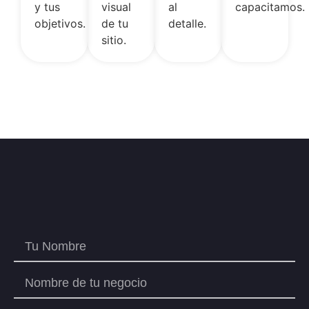
y tus
visual
al
capacitamos.
objetivos.
de tu
detalle.
sitio.