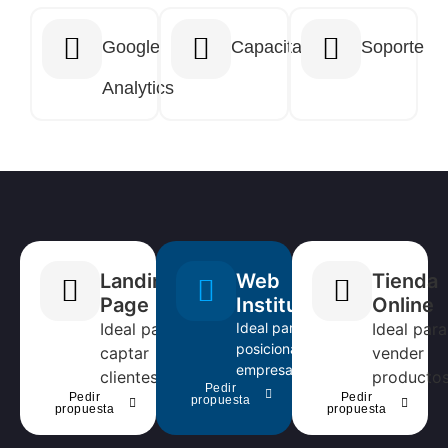
Google
Capacitación
Soporte
Analytics
Landing
Web
Tienda
Page
Institucional
Online
Ideal para
Ideal para
Ideal para
posicionar tu
captar
vender
empresa.
clientes.
productos
Pedir
Pedir
Pedir
propuesta
propuesta
propuesta